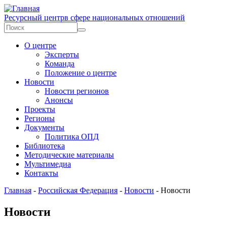
Перейти к основному содержанию
Ресурсный центр
в сфере национальных отношений
Форма поиска
Поиск
О центре
Эксперты
Команда
Положение о центре
Новости
Новости регионов
Анонсы
Проекты
Регионы
Документы
Политика ОПД
Библиотека
Методические материалы
Мультимедиа
Контакты
Главная
-
Российская Федерация
-
Новости
-
Новости
Новости